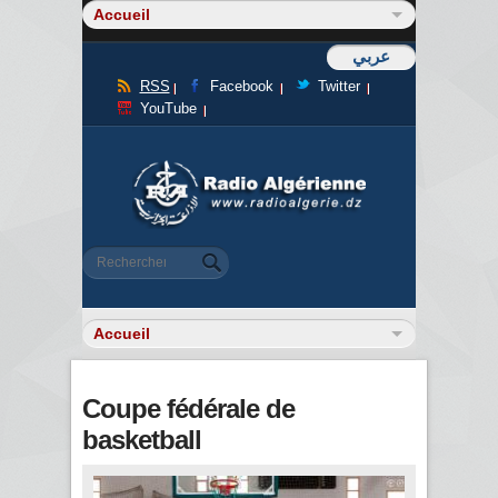
عربي
RSS
Facebook
Twitter
YouTube
Formulaire de recherche
Rechercher
Coupe fédérale de
basketball