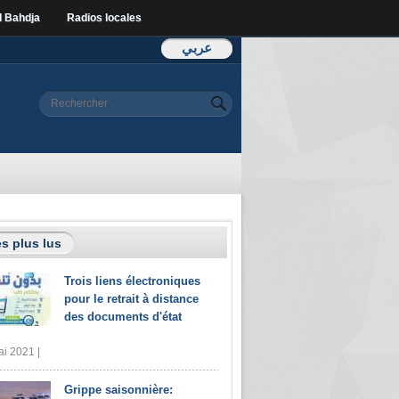
l Bahdja
Radios locales
عربي
Formulaire de
Rechercher
recherche
s plus lus
Trois liens électroniques
pour le retrait à distance
des documents d'état
i 2021 |
Grippe saisonnière: