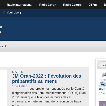
Radio International
Radio Coran
Radio Culture
Jil Fm
E
YouTube
tact
Le
SPORTS
JM Oran-2022 : l’évolution des
préparatifs au menu
18 oct 2020
Les problèmes rencontrés par le Comité
civil
d’organisation des Jeux méditerranéens (COJM) Oran-
16 ma
2022, ainsi que le bilan des activités de cet
organisme, ont été au menu de la réunion de travail
qui a...