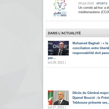
09 juil 2020
SPORTS
Un comité ad-hoc a ét
méditerranéens (COJM)
DANS L'ACTUALITÉ
Mohamed Baghali : « la
conciliation entre liberté
responsabilité doit pass
par...
oct 28, 2021 |
Décès du Général-major
Djamel Bouzid : le Prés
Tebboune présente ses..
oct 27, 2021 |