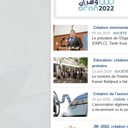
Création imminente 
05 oct 2020
SOCIÉTÉ
Le président de l'Orga
(ONPLC), Tarek Kour a
Education: création
primaire
13 aoû 2020
SOCIÉT
Le ministre de l'Intér
Kamel Beldjoud a fait 
Création de l'assoc
25 juil 2020
,
CINÉMA
L'association algérie
a récemment vu le jou
JM -2022: création