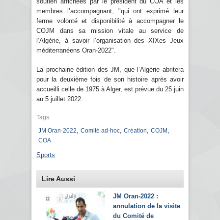
soutien affichées par le président du COA et les
membres l’accompagnant, "qui ont exprimé leur
ferme volonté et disponibilité à accompagner le
COJM dans sa mission vitale au service de
l’Algérie, à savoir l’organisation des XIXes Jeux
méditerranéens Oran-2022".
La prochaine édition des JM, que l’Algérie abritera
pour la deuxième fois de son histoire après avoir
accueilli celle de 1975 à Alger, est prévue du 25 juin
au 5 juillet 2022.
Tags:
,
,
,
,
JM Oran-2022
Comité ad-hoc
Création
COJM
COA
Sports
Lire Aussi
JM Oran-2022 :
annulation de la visite
du Comité de