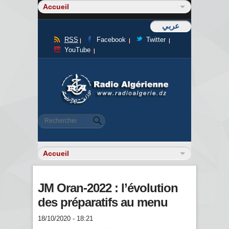
عربي
RSS
Facebook
Twitter
YouTube
Formulaire de recherche
Rechercher
JM Oran-2022 : l’évolution
des préparatifs au menu
18/10/2020 - 18:21