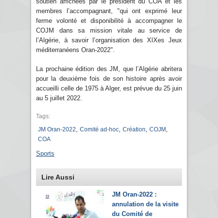
soutien affichées par le président du COA et les
membres l’accompagnant, "qui ont exprimé leur
ferme volonté et disponibilité à accompagner le
COJM dans sa mission vitale au service de
l’Algérie, à savoir l’organisation des XIXes Jeux
méditerranéens Oran-2022".
La prochaine édition des JM, que l’Algérie abritera
pour la deuxième fois de son histoire après avoir
accueilli celle de 1975 à Alger, est prévue du 25 juin
au 5 juillet 2022.
Tags:
,
,
,
,
JM Oran-2022
Comité ad-hoc
Création
COJM
COA
Sports
Lire Aussi
JM Oran-2022 :
annulation de la visite
du Comité de