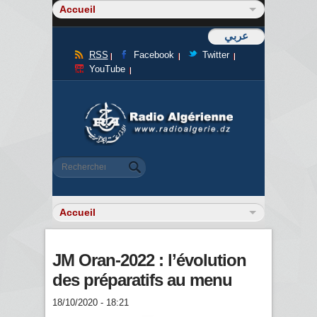
عربي
RSS
Facebook
Twitter
YouTube
Formulaire de recherche
Rechercher
JM Oran-2022 : l’évolution
des préparatifs au menu
18/10/2020 - 18:21