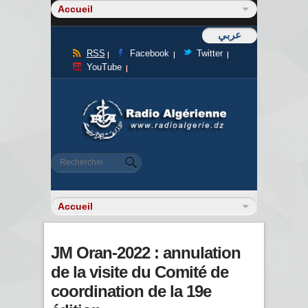
عربي
RSS
Facebook
Twitter
YouTube
Formulaire de recherche
Rechercher
JM Oran-2022 : annulation
de la visite du Comité de
coordination de la 19e