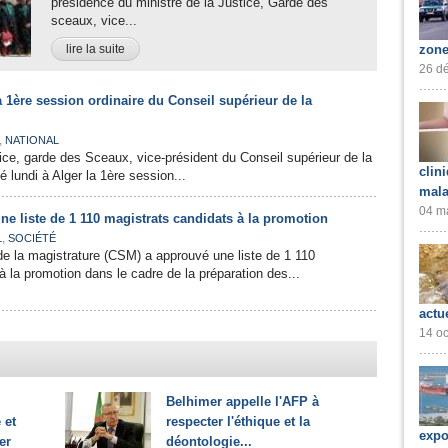
présidence du ministre de la Justice, Garde des
sceaux, vice...
lire la suite
zone
26 dé
 1ère session ordinaire du Conseil supérieur de la
,
NATIONAL
tice, garde des Sceaux, vice-président du Conseil supérieur de la
clin
é lundi à Alger la 1ère session...
mala
04 ma
e liste de 1 110 magistrats candidats à la promotion
,
L
SOCIÉTÉ
de la magistrature (CSM) a approuvé une liste de 1 110
à la promotion dans le cadre de la préparation des...
actu
14 oc
Belhimer appelle l'AFP à
 et
respecter l'éthique et la
expo
er
déontologie...