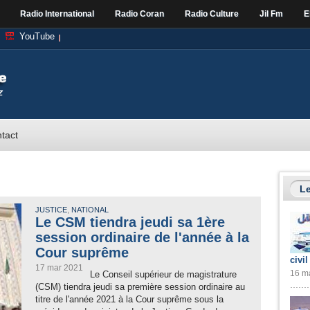
Radio International
Radio Coran
Radio Culture
Jil Fm
E
YouTube
tact
Le
,
JUSTICE
NATIONAL
Le CSM tiendra jeudi sa 1ère
session ordinaire de l'année à la
Cour suprême
civil
17 mar 2021
16 ma
Le Conseil supérieur de magistrature
(CSM) tiendra jeudi sa première session ordinaire au
titre de l'année 2021 à la Cour suprême sous la