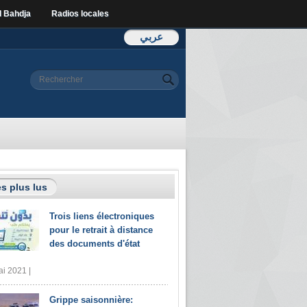
l Bahdja
Radios locales
عربي
Formulaire de
Rechercher
recherche
s plus lus
Trois liens électroniques
pour le retrait à distance
des documents d'état
i 2021 |
Grippe saisonnière: