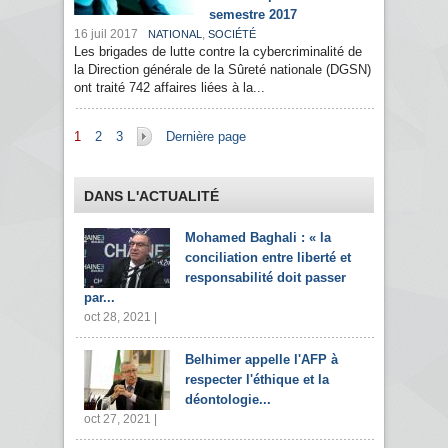
semestre 2017
16 juil 2017
,
NATIONAL
SOCIÉTÉ
Les brigades de lutte contre la cybercriminalité de
la Direction générale de la Sûreté nationale (DGSN)
ont traité 742 affaires liées à la...
Pages
1
2
3
Dernière page
DANS L'ACTUALITÉ
Mohamed Baghali : « la
conciliation entre liberté et
responsabilité doit passer
par...
oct 28, 2021 |
Belhimer appelle l'AFP à
respecter l'éthique et la
déontologie...
oct 27, 2021 |