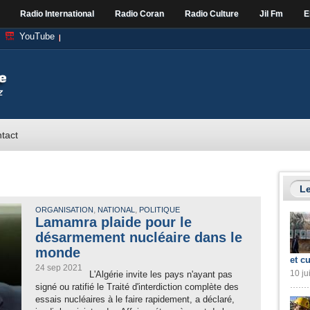
Radio International
Radio Coran
Radio Culture
Jil Fm
E
YouTube
tact
Le
,
,
ORGANISATION
NATIONAL
POLITIQUE
Lamamra plaide pour le
désarmement nucléaire dans le
monde
et cu
24 sep 2021
10 ju
L'Algérie invite les pays n'ayant pas
signé ou ratifié le Traité d'interdiction complète des
essais nucléaires à le faire rapidement, a déclaré,