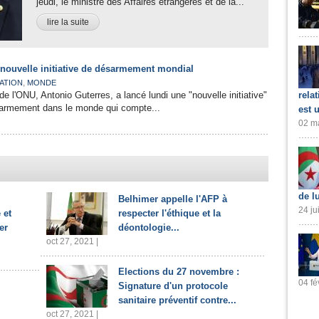
jeudi, le ministre des Affaires étrangères et de la...
lire la suite
 nouvelle initiative de désarmement mondial
,
ATION
MONDE
de l'ONU, Antonio Guterres, a lancé lundi une "nouvelle initiative"
rela
ésarmement dans le monde qui compte...
est 
02 ma
de l
Belhimer appelle l'AFP à
24 ju
 et
respecter l'éthique et la
er
déontologie...
oct 27, 2021 |
Elections du 27 novembre :
04 fé
Signature d'un protocole
sanitaire préventif contre...
oct 27, 2021 |