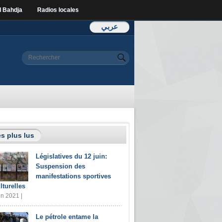
l Bahdja
Radios locales
عربي
Formulaire de
Rechercher
recherche
s plus lus
Législatives du 12 juin:
Suspension des
manifestations sportives
lturelles
in 2021 |
Le pétrole entame la