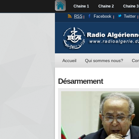
Chaine 1
Chaine 2
Chaine 3
RSS
Facebook
Twitter
Accueil
Qui sommes nous?
Con
Désarmement