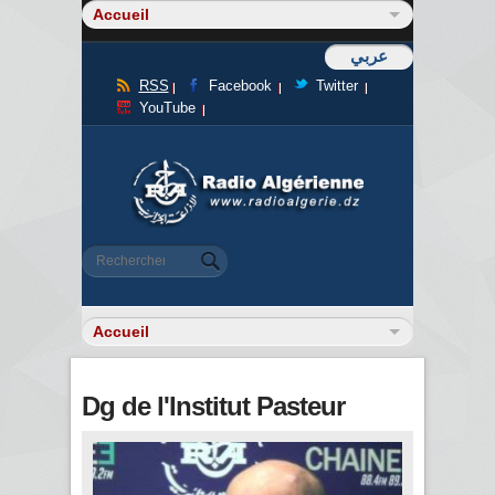
عربي
RSS
Facebook
Twitter
YouTube
Formulaire de recherche
Rechercher
Dg de l'Institut Pasteur