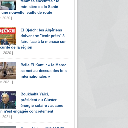
femmes enceintes : le
ministère de la Santé
e une nouvelle feuille de route
n 2020 |
El Djeïch: les Algériens
doivent se "tenir prêts" à
faire face à la menace sur
écurité de la région
c 2020 |
Bella El Kanti : « le Maroc
se met au dessus des lois
internationales »
in 2021 |
Boukhalfa Yaïci,
président du Cluster
énergie solaire : aucune
on n'est engagée concrètement
n 2021 |