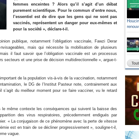
femmes enceintes ? Alors qu’il s’agit d’un débat
purement scientifique. Pour le commun d’entre nous,
l’essentiel est de dire que les gens qui ne sont pas
Houcin
vaccinés, représentent un danger pour eux-mêmes et
renouv
pour la société », déclare-t-il.
inion publique, notamment l’obligation vaccinale, Fawzi Derar
envisageables, mais qui nécessite la mobilisation de plusieurs
is il faut savoir que l’obligation vaccinale est un processus
 secteurs et une prise de décision multidirectionnelle », argue-t-
Tout
mportant de la population vis-à-vis de la vaccination, notamment
tamination, le DG de l’Institut Pasteur note, contrairement aux
l s’agit du meilleur moment pour se faire vacciner, vu le retard
ans le même contexte les conséquences qui suivent la baisse des
pparition des virus respiratoires, précedemment endigués par
rnier. « La conjugaison de ce phénomène avec la perte de vitesse
mie est en train de se décliner progressivement », souligne-t-il,
rième vague.