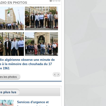
ADIO EN PHOTOS
dio algérienne observe une minute de
Les champions paralympiques 
ce à la mémoire des chouhada du 17
Radio Algérienne et recrutés 
re 1961
sportifs
es les photos
s plus lus
Services d'urgence et