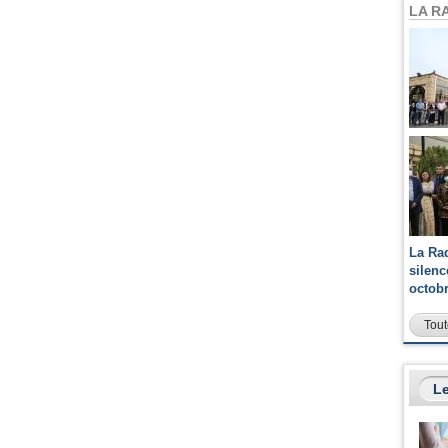
LA R
La Ra
silen
octob
Tout
Le