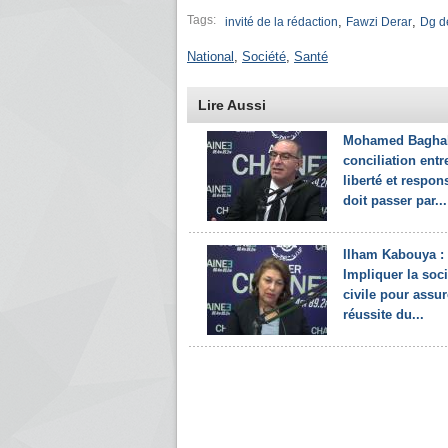
Tags:
,
,
invité de la rédaction
Fawzi Derar
Dg de
National
,
Société
,
Santé
Lire Aussi
Mohamed Baghali
conciliation entr
liberté et respon
doit passer par...
Ilham Kabouya :
Impliquer la soci
civile pour assur
réussite du...