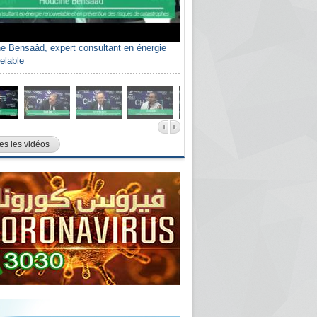
e Bensaâd, expert consultant en énergie
elable
es les vidéos