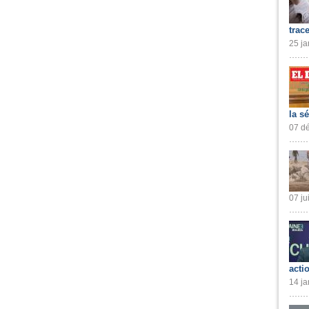
trac
25 ja
la s
07 dé
07 ju
acti
14 ja