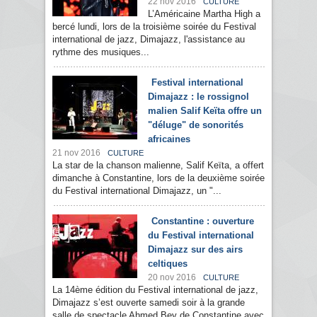
22 nov 2016
CULTURE
L’Américaine Martha High a
bercé lundi, lors de la troisième soirée du Festival
international de jazz, Dimajazz, l'assistance au
rythme des musiques...
Festival international
Dimajazz : le rossignol
malien Salif Keïta offre un
"déluge" de sonorités
africaines
21 nov 2016
CULTURE
La star de la chanson malienne, Salif Keïta, a offert
dimanche à Constantine, lors de la deuxième soirée
du Festival international Dimajazz, un "...
Constantine : ouverture
du Festival international
Dimajazz sur des airs
celtiques
20 nov 2016
CULTURE
La 14ème édition du Festival international de jazz,
Dimajazz s’est ouverte samedi soir à la grande
salle de spectacle Ahmed Bey de Constantine avec