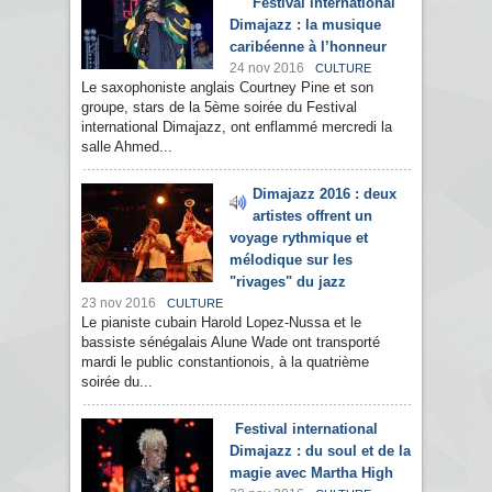
Festival international
Dimajazz : la musique
caribéenne à l’honneur
24 nov 2016
CULTURE
Le saxophoniste anglais Courtney Pine et son
groupe, stars de la 5ème soirée du Festival
international Dimajazz, ont enflammé mercredi la
salle Ahmed...
Dimajazz 2016 : deux
artistes offrent un
voyage rythmique et
mélodique sur les
"rivages" du jazz
23 nov 2016
CULTURE
Le pianiste cubain Harold Lopez-Nussa et le
bassiste sénégalais Alune Wade ont transporté
mardi le public constantionois, à la quatrième
soirée du...
Festival international
Dimajazz : du soul et de la
magie avec Martha High