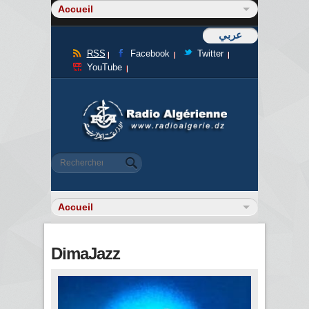
عربي
RSS
Facebook
Twitter
YouTube
Formulaire de recherche
Rechercher
DimaJazz