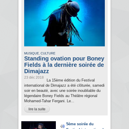
,
MUSIQUE
CULTURE
Standing ovation pour Boney
Fields à la dernière soirée de
Dimajazz
23 déc 2018
La 15ème édition du Festival
international de Dimajazz a été clôturée, samedi
soir en beauté, avec une soirée inoubliable du
légendaire Boney Fields au Théâtre régional
Mohamed-Tahar Fergani. Le...
lire la suite
5ème soirée du