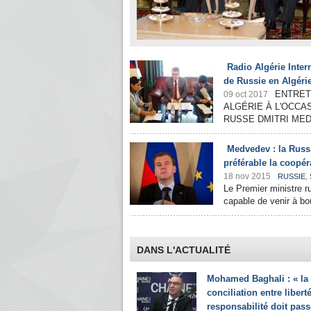
Radio Algérie Inte
de Russie en Algéri
ENTRET
09 oct 2017
ALGÉRIE À L'OCCA
RUSSE DMITRI ME
Medvedev : la Russi
préférable la coopér
18 nov 2015
,
RUSSIE
Le Premier ministre r
capable de venir à bou
DANS L'ACTUALITÉ
Mohamed Baghali : « la
conciliation entre liberté
responsabilité doit pass