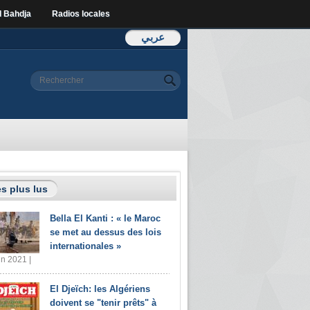
l Bahdja
Radios locales
عربي
Formulaire de
Rechercher
recherche
s plus lus
Bella El Kanti : « le Maroc
se met au dessus des lois
internationales »
in 2021 |
El Djeïch: les Algériens
doivent se "tenir prêts" à