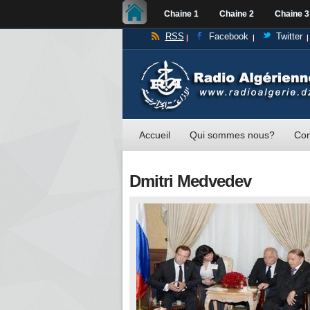
Chaine 1
Chaine 2
Chaine 3
RSS
Facebook
Twitter
Accueil
Qui sommes nous?
Con
Dmitri Medvedev