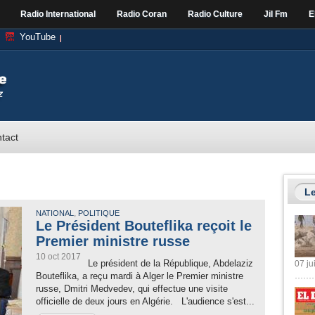
Radio International
Radio Coran
Radio Culture
Jil Fm
E
YouTube
tact
Le
,
NATIONAL
POLITIQUE
Le Président Bouteflika reçoit le
Premier ministre russe
10 oct 2017
Le président de la République, Abdelaziz
07 ju
Bouteflika, a reçu mardi à Alger le Premier ministre
russe, Dmitri Medvedev, qui effectue une visite
officielle de deux jours en Algérie. L'audience s'est...