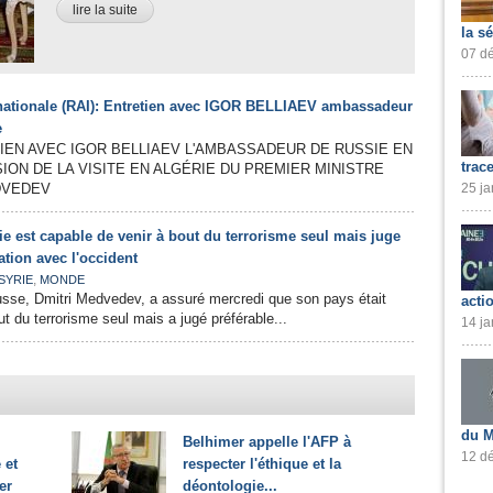
lire la suite
la s
07 dé
rnationale (RAI): Entretien avec IGOR BELLIAEV ambassadeur
e
IEN AVEC IGOR BELLIAEV L'AMBASSADEUR DE RUSSIE EN
trac
SION DE LA VISITE EN ALGÉRIE DU PREMIER MINISTRE
DVEDEV
25 ja
e est capable de venir à bout du terrorisme seul mais juge
ation avec l'occident
,
SYRIE
MONDE
usse, Dmitri Medvedev, a assuré mercredi que son pays était
acti
t du terrorisme seul mais a jugé préférable...
14 ja
du M
Belhimer appelle l'AFP à
12 dé
 et
respecter l'éthique et la
er
déontologie...