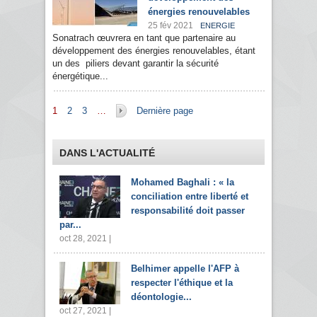
énergies renouvelables
25 fév 2021
ENERGIE
Sonatrach œuvrera en tant que partenaire au
développement des énergies renouvelables, étant
un des piliers devant garantir la sécurité
énergétique...
Pages
1
2
3
…
Dernière page
DANS L'ACTUALITÉ
Mohamed Baghali : « la
conciliation entre liberté et
responsabilité doit passer
par...
oct 28, 2021 |
Belhimer appelle l'AFP à
respecter l'éthique et la
déontologie...
oct 27, 2021 |