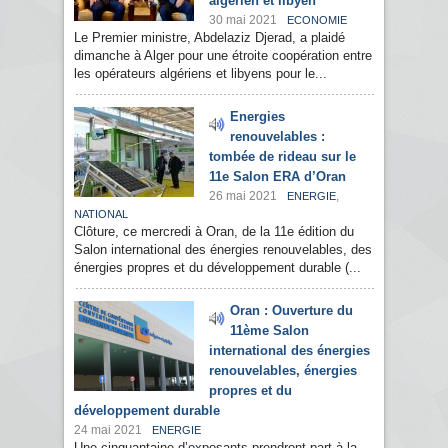
algérien et libyen
30 mai 2021
ECONOMIE
Le Premier ministre, Abdelaziz Djerad, a plaidé
dimanche à Alger pour une étroite coopération entre
les opérateurs algériens et libyens pour le...
Energies
renouvelables :
tombée de rideau sur le
11e Salon ERA d’Oran
26 mai 2021
,
ENERGIE
NATIONAL
Clôture, ce mercredi à Oran, de la 11e édition du
Salon international des énergies renouvelables, des
énergies propres et du développement durable (...
Oran : Ouverture du
11ème Salon
international des énergies
renouvelables, énergies
propres et du
développement durable
24 mai 2021
ENERGIE
Une cinquantaine d’exposants prendront part à la