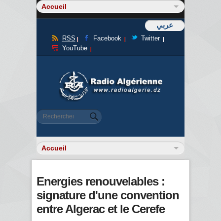
عربي
RSS
Facebook
Twitter
YouTube
Formulaire de recherche
Rechercher
Energies renouvelables :
signature d'une convention
entre Algerac et le Cerefe