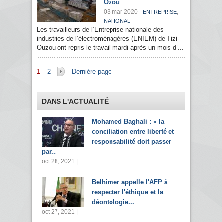
Ozou
03 mar 2020
,
ENTREPRISE
NATIONAL
Les travailleurs de l’Entreprise nationale des
industries de l’électroménagères (ENIEM) de Tizi-
Ouzou ont repris le travail mardi après un mois d’...
Pages
1
2
Dernière page
DANS L'ACTUALITÉ
Mohamed Baghali : « la
conciliation entre liberté et
responsabilité doit passer
par...
oct 28, 2021 |
Belhimer appelle l'AFP à
respecter l'éthique et la
déontologie...
oct 27, 2021 |