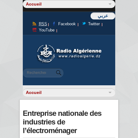
عربي
RSS
Facebook
Twitter
YouTube
Formulaire de recherche
Rechercher
Entreprise nationale des
industries de
l’électroménager