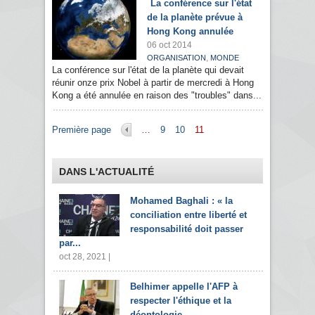
La conférence sur l'état
de la planète prévue à
Hong Kong annulée
06 oct 2014
,
ORGANISATION
MONDE
La conférence sur l'état de la planète qui devait
réunir onze prix Nobel à partir de mercredi à Hong
Kong a été annulée en raison des "troubles" dans...
Pages
Première page
…
9
10
11
DANS L'ACTUALITÉ
Mohamed Baghali : « la
conciliation entre liberté et
responsabilité doit passer
par...
oct 28, 2021 |
Belhimer appelle l'AFP à
respecter l'éthique et la
déontologie...