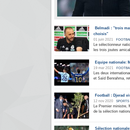
Belmadi : "trois m
choisis"
01 juin 2021
FOOTBA
Le sélectionneur nati
les trois joutes amica
Equipe nationale: 
19 mar 2021
FOOTBA
Les deux internation
et Saïd Benrahma, ret
Football : Djerad vi
12 nov 2020
SPORTS
Le Premier ministre, 
de la sélection nation
Sélection nationale: