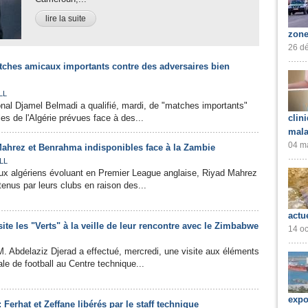
lire la suite
zone
26 dé
atches amicaux importants contre des adversaires bien
LL
onal Djamel Belmadi a qualifié, mardi, de "matches importants"
les de l'Algérie prévues face à des...
clin
mala
04 ma
Mahrez et Benrahma indisponibles face à la Zambie
LL
aux algériens évoluant en Premier League anglaise, Riyad Mahrez
enus par leurs clubs en raison des...
actu
site les "Verts" à la veille de leur rencontre avec le Zimbabwe
14 oc
M. Abdelaziz Djerad a effectué, mercredi, une visite aux éléments
ale de football au Centre technique...
expo
 Ferhat et Zeffane libérés par le staff technique