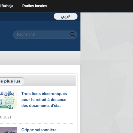
l Bahdja
Radios locales
عربي
Formulaire de
Rechercher
recherche
s plus lus
Trois liens électroniques
pour le retrait à distance
des documents d'état
i 2021 |
Grippe saisonnière: