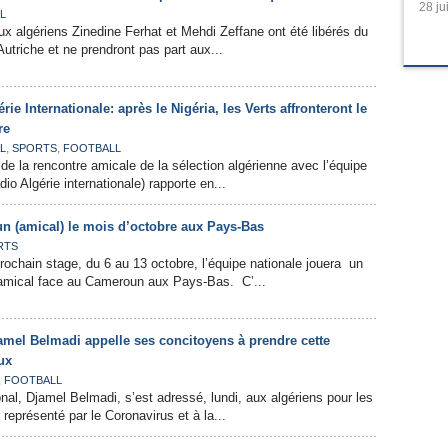
28 ju
L
ux algériens Zinedine Ferhat et Mehdi Zeffane ont été libérés du
utriche et ne prendront pas part aux...
rie Internationale: après le Nigéria, les Verts affronteront le
re
,
,
L
SPORTS
FOOTBALL
 de la rencontre amicale de la sélection algérienne avec l’équipe
dio Algérie internationale) rapporte en...
n (amical) le mois d’octobre aux Pays-Bas
RTS
rochain stage, du 6 au 13 octobre, l’équipe nationale jouera un
amical face au Cameroun aux Pays-Bas. C’...
amel Belmadi appelle ses concitoyens à prendre cette
ux
,
FOOTBALL
onal, Djamel Belmadi, s’est adressé, lundi, aux algériens pour les
 représenté par le Coronavirus et à la...