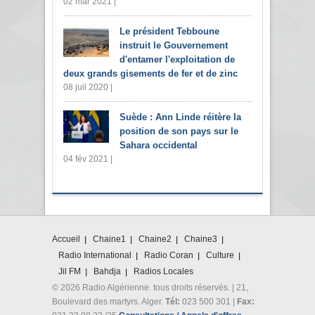
02 mar 2021 |
Le président Tebboune
instruit le Gouvernement
d'entamer l'exploitation de
deux grands gisements de fer et de zinc
08 juil 2020 |
Suède : Ann Linde réitère la
position de son pays sur le
Sahara occidental
04 fév 2021 |
Accueil
Chaine1
Chaine2
Chaine3
Radio International
Radio Coran
Culture
Jil FM
Bahdja
Radios Locales
© 2026 Radio Algérienne. tous droits réservés. | 21,
Boulevard des martyrs. Alger.
Tél:
023 500 301 |
Fax: