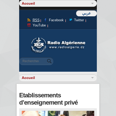
عربي
RSS
Facebook
Twitter
YouTube
Formulaire de recherche
Rechercher
Etablissements
d'enseignement privé