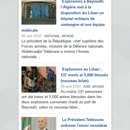
Explosions à Beyrouth:
l’Algérie met à la
disposition du Liban un
hôpital militaire de
campagne et une équipe
médicale
06 aoû 2020
,
NATIONAL
MONDE
Le président de la République, chef suprême des
Forces armées, ministre de la Défense nationale,
Abdelmadjid Tebboune a instruit l’Armée
nationale...
Explosions au Liban :
137 morts et 5.000 blessés
(nouveau bilan)
06 aoû 2020
,
ASIE
MONDE
Au moins 137 personnes
ont été tuées et 5.000 autres blessées dans les
deux explosions survenues mardi au port de
Beyrouth, selon un nouveau bilan...
Le Président Tebboune
ordonne l'envoi immédiat