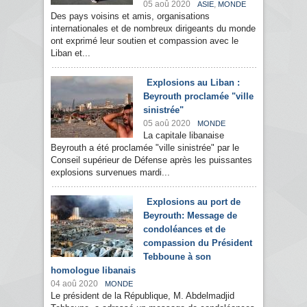
05 aoû 2020
,
ASIE
MONDE
Des pays voisins et amis, organisations
internationales et de nombreux dirigeants du monde
ont exprimé leur soutien et compassion avec le
Liban et...
Explosions au Liban :
Beyrouth proclamée "ville
sinistrée"
05 aoû 2020
MONDE
La capitale libanaise
Beyrouth a été proclamée "ville sinistrée" par le
Conseil supérieur de Défense après les puissantes
explosions survenues mardi...
Explosions au port de
Beyrouth: Message de
condoléances et de
compassion du Président
Tebboune à son
homologue libanais
04 aoû 2020
MONDE
Le président de la République, M. Abdelmadjid