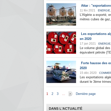
Attar : "exportatio
11 fév 2021
ENERGIE
L'Algérie a exporté, e
mètres cubes de gaz, a 
Les exportations al
en 2020
17 jan 2021
ENERGIE
Le volume global des 
équivalent pétrole (TE
Forte hausse des ex
2020
15 déc 2020
COMME
Les exportations algé
durant le 3ème trimest
Pages
1
2
3
…
Dernière page
DANS L'ACTUALITÉ