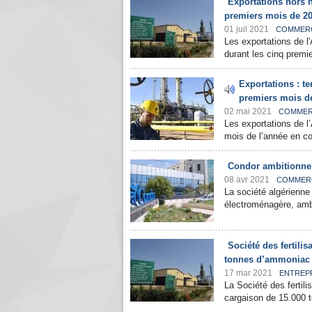
Exportations hors 
premiers mois de 2
01 juil 2021
COMMER
Les exportations de l
durant les cinq premi
Exportations : t
premiers mois d
02 mai 2021
COMME
Les exportations de l
mois de l’année en co
Condor ambitionne d
08 avr 2021
COMMER
La société algérienne 
électroménagère, ambit
Société des fertili
tonnes d’ammoniac
17 mar 2021
ENTREP
La Société des fertili
cargaison de 15.000 t