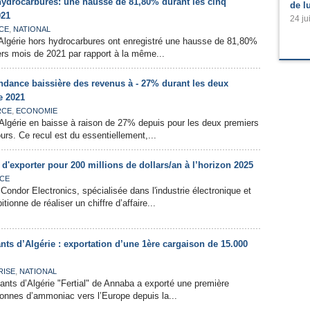
hydrocarbures: une hausse de 81,80% durant les cinq
de l
021
24 ju
,
CE
NATIONAL
'Algérie hors hydrocarbures ont enregistré une hausse de 81,80%
ers mois de 2021 par rapport à la même...
endance baissière des revenus à - 27% durant les deux
e 2021
,
RCE
ECONOMIE
’Algérie en baisse à raison de 27% depuis pour les deux premiers
urs. Ce recul est du essentiellement,...
'exporter pour 200 millions de dollars/an à l’horizon 2025
CE
Condor Electronics, spécialisée dans l'industrie électronique et
ionne de réaliser un chiffre d’affaire...
sants d’Algérie : exportation d’une 1ère cargaison de 15.000
,
RISE
NATIONAL
sants d’Algérie "Fertial" de Annaba a exporté une première
onnes d’ammoniac vers l’Europe depuis la...