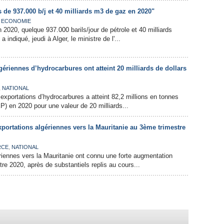
ns de 937.000 b/j et 40 milliards m3 de gaz en 2020"
,
ECONOMIE
n 2020, quelque 937.000 barils/jour de pétrole et 40 milliards
indiqué, jeudi à Alger, le ministre de l'...
gériennes d’hydrocarbures ont atteint 20 milliards de dollars
,
NATIONAL
exportations d’hydrocarbures a atteint 82,2 millions en tonnes
P) en 2020 pour une valeur de 20 milliards...
portations algériennes vers la Mauritanie au 3ème trimestre
,
RCE
NATIONAL
riennes vers la Mauritanie ont connu une forte augmentation
re 2020, après de substantiels replis au cours...