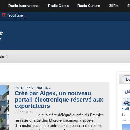
Radio International
Radio Coran
Radio Culture
Jil Fm
E
YouTube
tact
Le
,
ENTREPRISE
NATIONAL
Créé par Algex, un nouveau
portail électronique réservé aux
exportateurs
civil
17 oct 2021
16 ma
Le ministère délégué auprès du Premier
ministre chargé des Micro-entreprises a appelé,
dimanche, les micro-entreprises souhaitant exporter