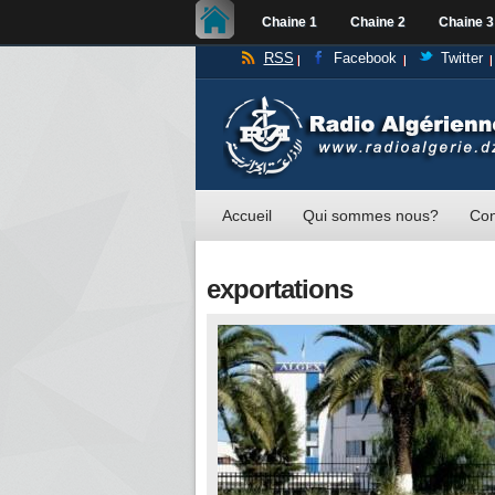
Chaine 1
Chaine 2
Chaine 3
RSS
Facebook
Twitter
Accueil
Qui sommes nous?
Con
exportations