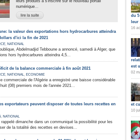
leurs produits à s'inscrire sur le nouveau portail
numérique...
lire la suite
du 5
leur
16 ao
ne: la valeur des exportations hors hydrocarbures atteindra
ollars d'ici la fin de 2021
,
RCE
NATIONAL
épublique, Abdelmadjid Tebboune a annoncé, samedi à Alger, que
ions hors hydrocarbures atteindra 4,5...
rela
est 
ficit de la balance commerciale à fin août 2021
02 ma
,
,
RCE
NATIONAL
ECONOMIE
nce commerciale de l'Algérie a enregistré une baisse considérable
huit (08) premiers mois de l'année 2021...
es exportateurs peuvent disposer de toutes leurs recettes en
et cu
10 ju
,
S
NATIONAL
 rappelé dimanche dans un communiqué la possibilité pour les
er de la totalité des recettes en devises...