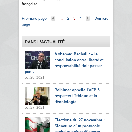
française...
Pages
Première page
…
2
3
4
Dernière
page
DANS L'ACTUALITÉ
Mohamed Baghali : « la
conciliation entre liberté et
responsabilité doit passer
par...
oct 28, 2021 |
Belhimer appelle l'AFP à
respecter l'éthique et la
déontologie...
oct 27, 2021 |
Elections du 27 novembre :
Signature d'un protocole
sanitaire préventif contre...