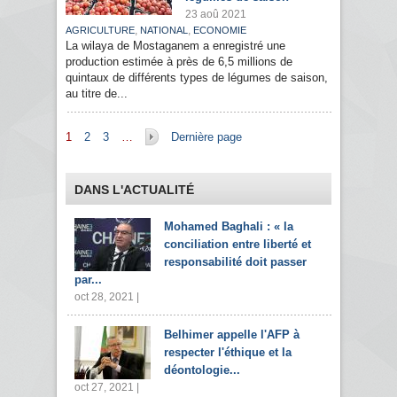
23 aoû 2021
,
,
AGRICULTURE
NATIONAL
ECONOMIE
La wilaya de Mostaganem a enregistré une
production estimée à près de 6,5 millions de
quintaux de différents types de légumes de saison,
au titre de...
Pages
1
2
3
…
Dernière page
DANS L'ACTUALITÉ
Mohamed Baghali : « la
conciliation entre liberté et
responsabilité doit passer
par...
oct 28, 2021 |
Belhimer appelle l'AFP à
respecter l'éthique et la
déontologie...
oct 27, 2021 |