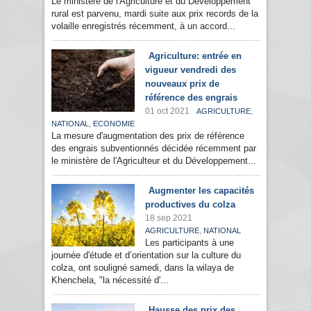
Le ministère de l'Agriculture et du Développement
rural est parvenu, mardi suite aux prix records de la
volaille enregistrés récemment, à un accord...
Agriculture: entrée en
vigueur vendredi des
nouveaux prix de
référence des engrais
01 oct 2021
,
AGRICULTURE
,
NATIONAL
ECONOMIE
La mesure d'augmentation des prix de référence
des engrais subventionnés décidée récemment par
le ministère de l'Agriculteur et du Développement...
Augmenter les capacités
productives du colza
18 sep 2021
,
AGRICULTURE
NATIONAL
Les participants à une
journée d'étude et d’orientation sur la culture du
colza, ont souligné samedi, dans la wilaya de
Khenchela, "la nécessité d'...
Hausse des prix des