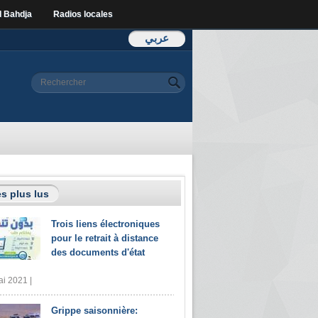
l Bahdja
Radios locales
عربي
Formulaire de
Rechercher
recherche
s plus lus
Trois liens électroniques
pour le retrait à distance
des documents d'état
i 2021 |
Grippe saisonnière: