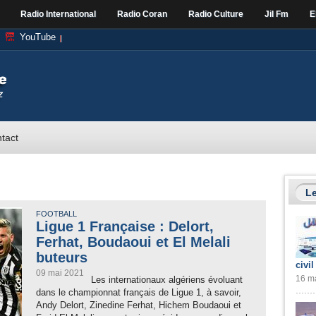
Radio International
Radio Coran
Radio Culture
Jil Fm
E
YouTube
tact
Le
FOOTBALL
Ligue 1 Française : Delort,
Ferhat, Boudaoui et El Melali
buteurs
civil
09 mai 2021
16 ma
Les internationaux algériens évoluant
dans le championnat français de Ligue 1, à savoir,
Andy Delort, Zinedine Ferhat, Hichem Boudaoui et