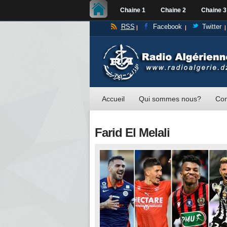
Chaine 1
Chaine 2
Chaine 3
RSS
Facebook
Twitter
Accueil
Qui sommes nous?
Con
Farid El Melali