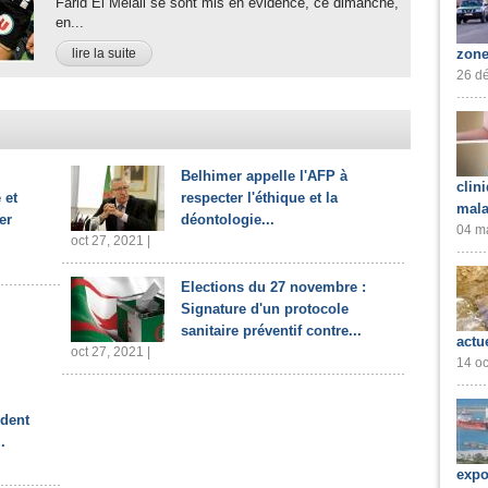
Farid El Melali se sont mis en évidence, ce dimanche,
en...
lire la suite
zone
26 dé
Belhimer appelle l'AFP à
clin
 et
respecter l'éthique et la
mala
er
déontologie...
04 ma
oct 27, 2021 |
Elections du 27 novembre :
Signature d'un protocole
sanitaire préventif contre...
actu
oct 27, 2021 |
14 oc
ident
.
expo