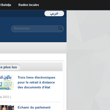
l Bahdja
Radios locales
عربي
Formulaire de
Rechercher
recherche
s plus lus
Trois liens électroniques
pour le retrait à distance
des documents d'état
i 2021 |
Echami du parlement