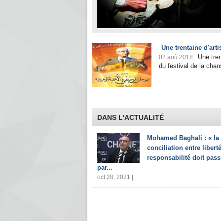
Une trentaine d'art
Une tren
02 aoû 2018
du festival de la chan
DANS L'ACTUALITÉ
Mohamed Baghali : « la
conciliation entre liberté
responsabilité doit pass
par...
oct 28, 2021 |