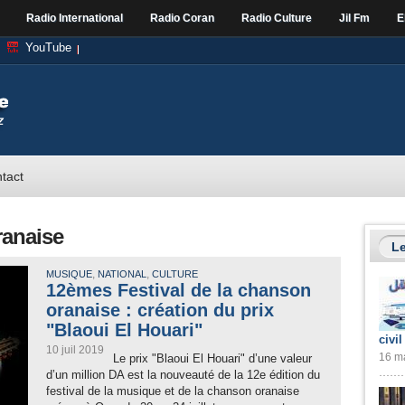
Radio International
Radio Coran
Radio Culture
Jil Fm
E
YouTube
tact
ranaise
Le
,
,
MUSIQUE
NATIONAL
CULTURE
12èmes Festival de la chanson
oranaise : création du prix
"Blaoui El Houari"
civil
10 juil 2019
16 ma
Le prix "Blaoui El Houari" d’une valeur
d’un million DA est la nouveauté de la 12e édition du
festival de la musique et de la chanson oranaise