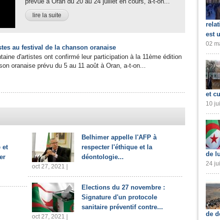
prévue à Oran du 20 au 24 juillet en cours, a-t-on...
lire la suite
rela
est 
02 ma
istes au festival de la chanson oranaise
taine d'artistes ont confirmé leur participation à la 11ème édition
son oranaise prévu du 5 au 11 août à Oran, a-t-on...
et cu
10 ju
Belhimer appelle l'AFP à
 et
respecter l'éthique et la
de l
er
déontologie...
24 ju
oct 27, 2021 |
Elections du 27 novembre :
Signature d'un protocole
sanitaire préventif contre...
de d
oct 27, 2021 |