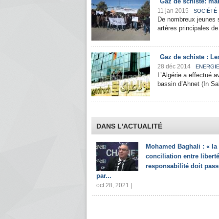
Gaz de schiste: ma
11 jan 2015
SOCIÉTÉ
De nombreux jeunes s
artères principales de
Gaz de schiste : Les
28 déc 2014
ENERGI
L’Algérie a effectué 
bassin d’Ahnet (In Sala
DANS L'ACTUALITÉ
Mohamed Baghali : « la
conciliation entre liberté
responsabilité doit pass
par...
oct 28, 2021 |