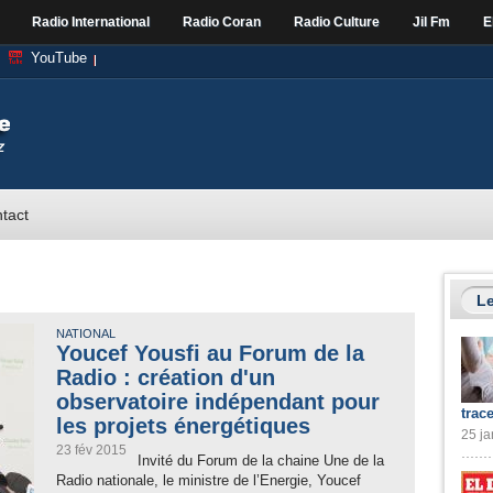
Radio International
Radio Coran
Radio Culture
Jil Fm
E
YouTube
tact
Le
NATIONAL
Youcef Yousfi au Forum de la
Radio : création d'un
observatoire indépendant pour
trac
les projets énergétiques
25 ja
23 fév 2015
Invité du Forum de la chaine Une de la
Radio nationale, le ministre de l’Energie, Youcef