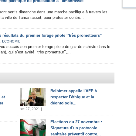
rche pacifique de protestation à Tamanrasset
ont sortis dimanche dans une marche pacifique à travers les
 la ville de Tamanrasset, pour protester contre...
 résultats du premier forage pilote ‘‘très prometteurs’’
,
E
ECONOMIE
avec succès son premier forage pilote de gaz de schiste dans le
h), qui s’est avéré ‘‘très prometteur’’,...
Belhimer appelle l'AFP à
 et
respecter l'éthique et la
er
déontologie...
oct 27, 2021 |
Elections du 27 novembre :
Signature d'un protocole
sanitaire préventif contre...