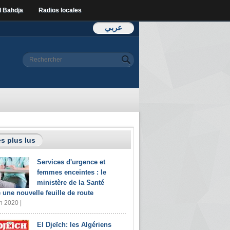
l Bahdja
Radios locales
عربي
Formulaire de
Rechercher
recherche
s plus lus
Services d'urgence et
femmes enceintes : le
ministère de la Santé
e une nouvelle feuille de route
n 2020 |
El Djeïch: les Algériens