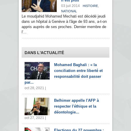
n’est plus
03 juil 2014
,
HISTOIRE
NATIONAL
Le moudjahid Mohamed Mechati est décédé jeudi
dans un hôpital à Genève à l'âge de 93 ans, a-t-on
appris auprès de ses proches. Dernier membre de
l'...
DANS L'ACTUALITÉ
Mohamed Baghali : « la
conciliation entre liberté et
responsabilité doit passer
par...
oct 28, 2021 |
Belhimer appelle l'AFP à
respecter l'éthique et la
déontologie...
oct 27, 2021 |
Elections du 27 novembre :