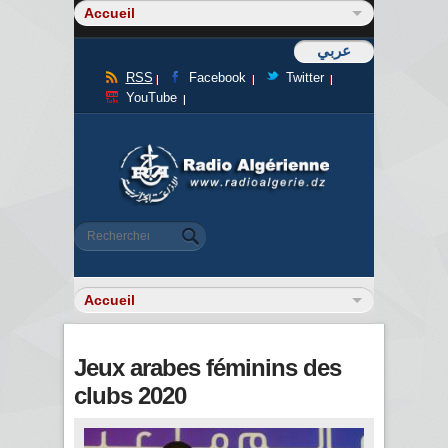
عربي
RSS
Facebook
Twitter
YouTube
Formulaire de recherche
Rechercher
Jeux arabes féminins des
clubs 2020