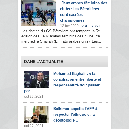
Jeux arabes féminins des
clubs : les Pétrolières
sont sacrées
championnes
12 fév 2020
VOLLEYBALL
Les dames du GS Pétroliers ont remporté la 5e
édition des Jeux arabes féminins des clubs, ce
mercredi à Sharjah (Emirats arabes unis). Les...
DANS L'ACTUALITÉ
Mohamed Baghali : « la
conciliation entre liberté et
responsabilité doit passer
par...
oct 28, 2021 |
Belhimer appelle l'AFP à
respecter l'éthique et la
déontologie...
oct 27, 2021 |