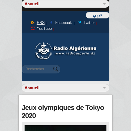
عربي
RSS
Facebook
Twitter
YouTube
Formulaire de recherche
Rechercher
Jeux olympiques de Tokyo
2020