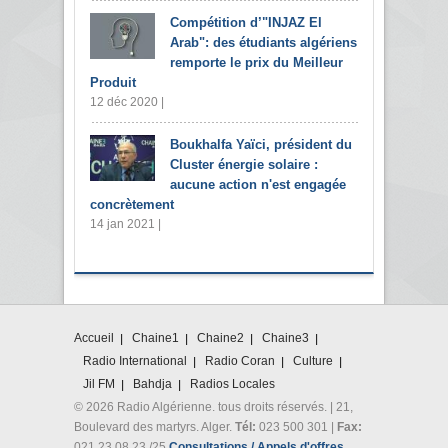
Compétition d’"INJAZ El
Arab": des étudiants algériens
remporte le prix du Meilleur
Produit
12 déc 2020 |
Boukhalfa Yaïci, président du
Cluster énergie solaire :
aucune action n'est engagée
concrètement
14 jan 2021 |
Accueil
Chaine1
Chaine2
Chaine3
Radio International
Radio Coran
Culture
Jil FM
Bahdja
Radios Locales
© 2026 Radio Algérienne. tous droits réservés. | 21,
Boulevard des martyrs. Alger.
Tél:
023 500 301 |
Fax:
021 23 08 23 /25
Consultations / Appels d'offres