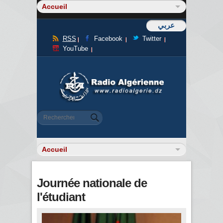
عربي
RSS
Facebook
Twitter
YouTube
Formulaire de recherche
Rechercher
Journée nationale de
l'étudiant