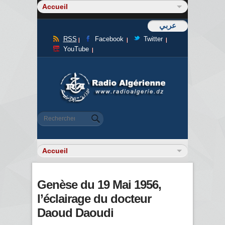
عربي
RSS
Facebook
Twitter
YouTube
Formulaire de recherche
Rechercher
Genèse du 19 Mai 1956,
l’éclairage du docteur
Daoud Daoudi