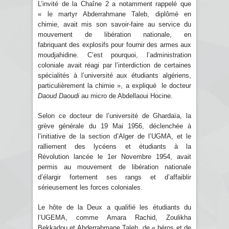
L’invité de la Chaîne 2 a notamment rappelé que
« le martyr Abderrahmane Taleb, diplômé en
chimie, avait mis son savoir-faire au service du
mouvement de libération nationale, en
fabriquant des explosifs pour fournir des armes aux
moudjahidine. C’est pourquoi, l’administration
coloniale avait réagi par l’interdiction de certaines
spécialités à l’université aux étudiants algériens,
particulièrement la chimie », a expliqué le docteur
Daoud Daoudi
au micro de Abdellaoui Hocine.
Selon ce docteur de l’université de Ghardaïa, la
grève générale du 19 Mai 1956, déclenchée à
l’initiative de la section d’Alger de l’UGMA, et le
ralliement des lycéens et étudiants à la
Révolution lancée le 1er Novembre 1954, avait
permis au mouvement de libération nationale
d’élargir fortement ses rangs et d’affaiblir
sérieusement les forces coloniales.
Le hôte de la Deux a qualifié les étudiants du
l’UGEMA, comme Amara Rachid, Zoulikha
Bekkadou et Abderrahmane Taleb, de « héros et de