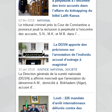
à perpétuité à l’encontre
des trois accusés dans
l’affaire du kidnapping du
bébé Laïth Kaoua
02 fév 2018
NATIONAL
Le tribunal criminel près la Cour de Constantine a
prononcé jeudi la réclusion à perpétuité à l’encontre
des accusés, S.N., M.K. et M.B. dans l’...
La DGSN apporte des
précisions sur
l'arrestation de l'individu
accusé d'outrage à
magistrat
31 jan 2018
,
,
JUSTICE
NATIONAL
SOCIÉTÉ
La Direction générale de la sureté nationale
(DGSN) a affirmé mercredi que l'arrestation du
dénommé A.M., domicilié à Birkhadem (Alger),
accusé d'...
Louh : 226 mandats
d'arrêt internationaux
délivrés contre des