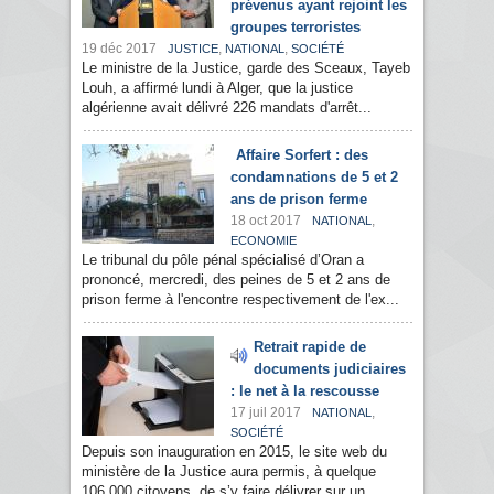
prévenus ayant rejoint les
groupes terroristes
19 déc 2017
,
,
JUSTICE
NATIONAL
SOCIÉTÉ
Le ministre de la Justice, garde des Sceaux, Tayeb
Louh, a affirmé lundi à Alger, que la justice
algérienne avait délivré 226 mandats d'arrêt...
Affaire Sorfert : des
condamnations de 5 et 2
ans de prison ferme
18 oct 2017
,
NATIONAL
ECONOMIE
Le tribunal du pôle pénal spécialisé d’Oran a
prononcé, mercredi, des peines de 5 et 2 ans de
prison ferme à l'encontre respectivement de l'ex...
Retrait rapide de
documents judiciaires
: le net à la rescousse
17 juil 2017
,
NATIONAL
SOCIÉTÉ
Depuis son inauguration en 2015, le site web du
ministère de la Justice aura permis, à quelque
106.000 citoyens, de s’y faire délivrer sur un