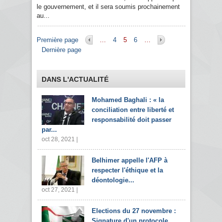
le gouvernement, et il sera soumis prochainement
au...
Pages
Première page
…
4
5
6
…
Dernière page
DANS L'ACTUALITÉ
Mohamed Baghali : « la
conciliation entre liberté et
responsabilité doit passer
par...
oct 28, 2021 |
Belhimer appelle l'AFP à
respecter l'éthique et la
déontologie...
oct 27, 2021 |
Elections du 27 novembre :
Signature d'un protocole