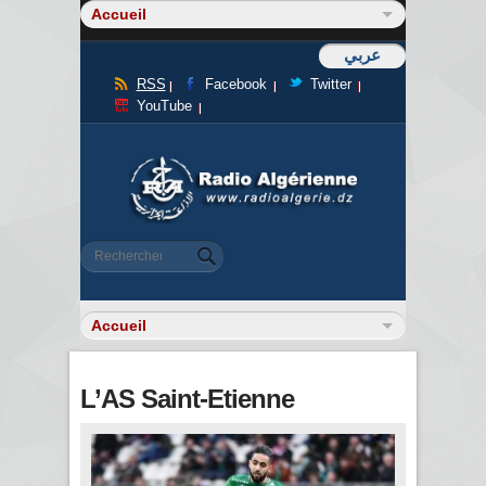
عربي
RSS
Facebook
Twitter
YouTube
Formulaire de recherche
Rechercher
L’AS Saint-Etienne