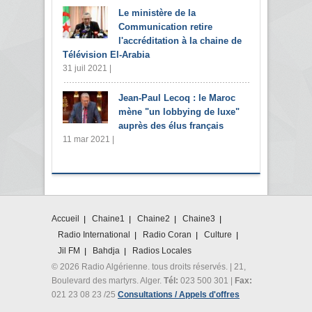
Le ministère de la
Communication retire
l'accréditation à la chaine de
Télévision El-Arabia
31 juil 2021 |
Jean-Paul Lecoq : le Maroc
mène "un lobbying de luxe"
auprès des élus français
11 mar 2021 |
Accueil
Chaine1
Chaine2
Chaine3
Radio International
Radio Coran
Culture
Jil FM
Bahdja
Radios Locales
© 2026 Radio Algérienne. tous droits réservés. | 21,
Boulevard des martyrs. Alger.
Tél:
023 500 301 |
Fax:
021 23 08 23 /25
Consultations / Appels d'offres