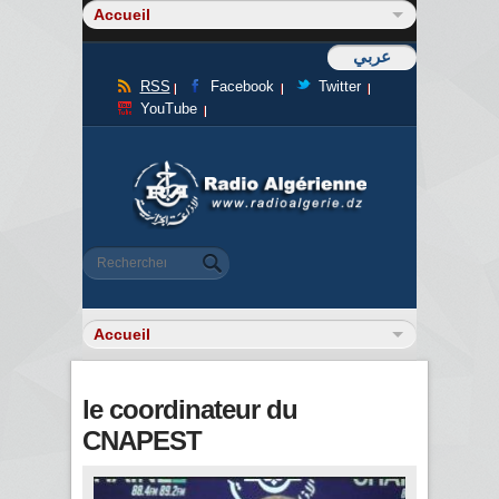
عربي
RSS
Facebook
Twitter
YouTube
Formulaire de recherche
Rechercher
le coordinateur du
CNAPEST