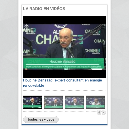
LA RADIO EN VIDÉOS
Houcine Bensaâd, expert consultant en énergie
Sami Agli, président de la Confédération
renouvelable
algérienne du patronat citoyen CAPC
Toutes les vidéos