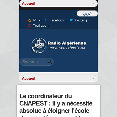
عربي
RSS
Facebook
Twitter
YouTube
Formulaire de recherche
Rechercher
Le coordinateur du
CNAPEST : il y a nécessité
absolue à éloigner l'école