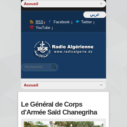
عربي
RSS
Facebook
Twitter
YouTube
Formulaire de recherche
Rechercher
Le Général de Corps
d'Armée Saïd Chanegriha