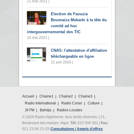
21 mar 2021 |
Election de Faouzia
Boumaiza Mebarki à la tête du
comité ad hoc
intergouvernemental des TIC
10 mai 2021 |
CNAS: l'attestation d'affiliation
téléchargeable en ligne
21 juin 2020 |
Accueil
Chaine1
Chaine2
Chaine3
Radio International
Radio Coran
Culture
Jil FM
Bahdja
Radios Locales
© 2026 Radio Algérienne. tous droits réservés. | 21,
Boulevard des martyrs. Alger.
Tél:
023 500 301 |
Fax:
021 23 08 23 /25
Consultations / Appels d'offres