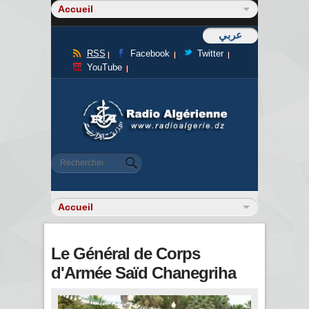
عربي
RSS
Facebook
Twitter
YouTube
Formulaire de recherche
Rechercher
Le Général de Corps
d'Armée Saïd Chanegriha