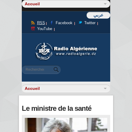
عربي
RSS
Facebook
Twitter
YouTube
Formulaire de recherche
Rechercher
Le ministre de la santé