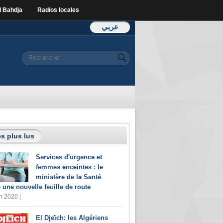
l Bahdja
Radios locales
عربي
Formulaire de
Rechercher
recherche
s plus lus
Services d'urgence et
femmes enceintes : le
ministère de la Santé
e une nouvelle feuille de route
n 2020 |
El Djeïch: les Algériens