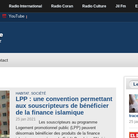
Radio International
Radio Coran
Radio Culture
Jil Fm
E
YouTube
tact
Le
,
HABITAT
SOCIÉTÉ
LPP : une convention permettant
aux souscripteurs de bénéficier
de la finance islamique
trac
25 jan 2021
25 ja
Les souscripteurs au programme
Logement promotionnel public (LPP) peuvent
désormais bénéficier des produits de la finance