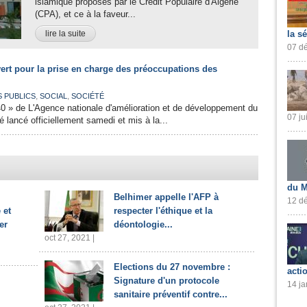
islamique proposés par le Crédit Populaire d'Algérie
(CPA), et ce à la faveur...
lire la suite
la s
07 dé
rt pour la prise en charge des préoccupations des
,
,
S PUBLICS
SOCIAL
SOCIÉTÉ
0 » de L'Agence nationale d'amélioration et de développement du
07 ju
 lancé officiellement samedi et mis à la...
du M
Belhimer appelle l'AFP à
12 dé
 et
respecter l'éthique et la
er
déontologie...
oct 27, 2021 |
Elections du 27 novembre :
acti
Signature d'un protocole
14 ja
sanitaire préventif contre...