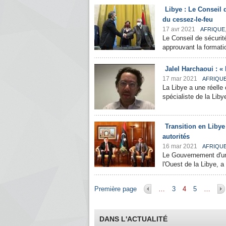
Libye : Le Conseil 
du cessez-le-feu
17 avr 2021
AFRIQUE
Le Conseil de sécurit
approuvant la formatio
Jalel Harchaoui : « 
17 mar 2021
AFRIQU
La Libye a une réelle 
spécialiste de la Liby
Transition en Libye
autorités
16 mar 2021
AFRIQU
Le Gouvernement d'uni
l'Ouest de la Libye, a
Pages
Première page
…
3
4
5
…
DANS L'ACTUALITÉ