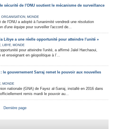
de sécurité de l'ONU soutient le mécanisme de surveillance
,
,
ORGANISATION
MONDE
é de l'ONU a adopté à l'unanimité vendredi une résolution
n d'une équipe pour surveiller l'accord de...
la Libye a une réelle opportunité pour atteindre l'unité »
,
,
E
LIBYE
MONDE
opportunité pour atteindre l'unité, a affirmé Jalel Harchaoui,
e et enseignant en géopolitique à l’...
 : le gouvernement Sarraj remet le pouvoir aux nouvelles
,
E
MONDE
on nationale (GNA) de Fayez al-Sarraj, installé en 2016 dans
 officiellement remis mardi le pouvoir au...
Dernière page