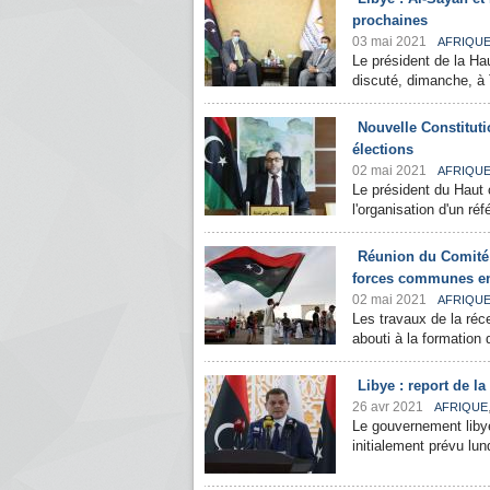
prochaines
03 mai 2021
AFRIQU
Le président de la Ha
discuté, dimanche, à 
Nouvelle Constituti
élections
02 mai 2021
AFRIQU
Le président du Haut 
l'organisation d'un ré
Réunion du Comité 
forces communes en
02 mai 2021
AFRIQU
Les travaux de la réc
abouti à la formatio
Libye : report de l
26 avr 2021
AFRIQUE
Le gouvernement libye
initialement prévu lu