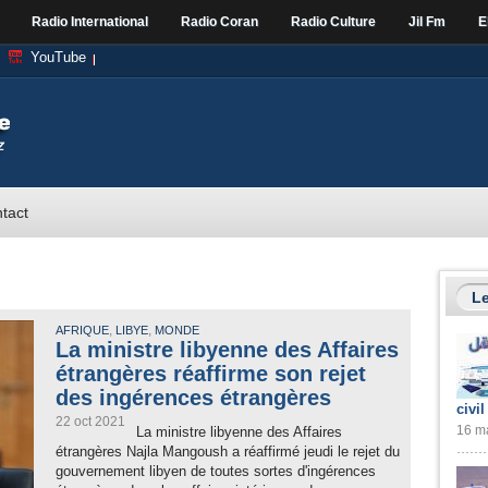
Radio International
Radio Coran
Radio Culture
Jil Fm
E
YouTube
tact
Le
,
,
AFRIQUE
LIBYE
MONDE
La ministre libyenne des Affaires
étrangères réaffirme son rejet
des ingérences étrangères
civil
22 oct 2021
16 ma
La ministre libyenne des Affaires
étrangères Najla Mangoush a réaffirmé jeudi le rejet du
gouvernement libyen de toutes sortes d'ingérences