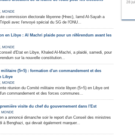
28 ju
,
E
MONDE
ute commission électorale libyenne (Hnec), Iamd Al-Sayah a
Tripoli avec l'envoyé spécial du SG de l'ONU...
on en Libye : Al Machri plaide pour un référendum avant les
,
E
MONDE
conseil d'Etat en Libye, Khaled Al-Machri, a plaidé, samedi, pour
férendum sur la nouvelle constitution...
militaire (5+5) : formation d'un commandement et des
 Libye
,
E
MONDE
ente réunion du Comité militaire mixte libyen (5+5) en Libye ont
n d'un commandement et des forces communes...
a première visite du chef du gouvernement dans l'Est
,
MONDE
n a annoncé dimanche soir le report d'un Conseil des ministres
ndi à Benghazi, qui devait également marquer...