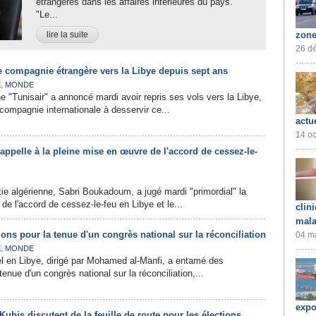
étrangères dans les affaires intérieures du pays.
"Le...
lire la suite
zone
26 dé
e compagnie étrangère vers la Libye depuis sept ans
,
E
MONDE
 "Tunisair" a annoncé mardi avoir repris ses vols vers la Libye,
compagnie internationale à desservir ce...
actu
14 oc
ppelle à la pleine mise en œuvre de l'accord de cessez-le-
tie algérienne, Sabri Boukadoum, a jugé mardi "primordial" la
de l'accord de cessez-le-feu en Libye et le...
clin
mala
ions pour la tenue d'un congrès national sur la réconciliation
04 ma
,
E
MONDE
el en Libye, dirigé par Mohamed al-Manfi, a entamé des
tenue d'un congrès national sur la réconciliation,...
expo
Kubis discutent de la feuille de route pour les élections