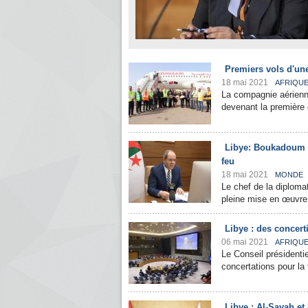
Premiers vols d'un
18 mai 2021
AFRIQU
La compagnie aérienne
devenant la première 
Libye: Boukadoum a
feu
18 mai 2021
MONDE
Le chef de la diploma
pleine mise en œuvre 
Libye : des concert
06 mai 2021
AFRIQU
Le Conseil présidenti
concertations pour la 
Libye : Al-Sayah et 