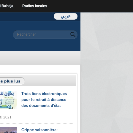
l Bahdja
Radios locales
عربي
Formulaire de
Rechercher
recherche
s plus lus
Trois liens électroniques
pour le retrait à distance
des documents d'état
i 2021 |
Grippe saisonnière: