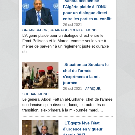
Sahara occidental:
l'Algérie plaide à l’ONU
pour un dialogue direct
entre les parties au conflit
26 oct 2021
,
,
ORGANISATION
SAHARA OCCIDENTAL
MONDE
L'Algérie plaide pour un dialogue direct entre le
Front Polisario et le Maroc, comme seule voie à
même de parvenir à un règlement juste et durable
du...
Situation au Soudan: le
chef de l'armée
s'exprimera à la mi-
journée
26 oct 2021
,
AFRIQUE
,
SOUDAN
MONDE
Le général Abdel Fattah al-Burhane, chef de l'armée
soudanaise qui a dissous, lundi, les autorités de
transition, s'exprimera à la mi-journée mardi,...
L'Egypte lève l'état
d'urgence en vigueur