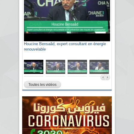
Houcine Bensaâd, expert consultant en énergie
Sami Agli, président de la Confédération
renouvelable
algérienne du patronat citoyen CAPC
Toutes les vidéos