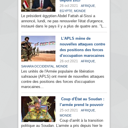
depuis 2017
26 oct 2021
,
AFRIQUE
,
EGYPTE
MONDE
Le président égyptien Abdel Fattah al-Sissi a
annoncé, lundi, ne pas renouveler l'état d'urgence,
instauré dans le pays il y a plus de quatre ans. "L...
L'APLS mène de
nouvelles attaques contre
des positions des forces
d'occupation marocaines
26 oct 2021
,
AFRIQUE
,
SAHARA OCCIDENTAL
MONDE
Les unités de l'Armée populaire de libération
sahraouie (APLS) ont mené de nouvelles attaques
contre des positions des forces d'occupation
marocaines...
Coup d'État au Soudan :
l’armée prend le pouvoir
25 oct 2021
,
AFRIQUE
MONDE
Coup d’arrêt à la transition
politique au Soudan. L’armée a pris depuis hier le