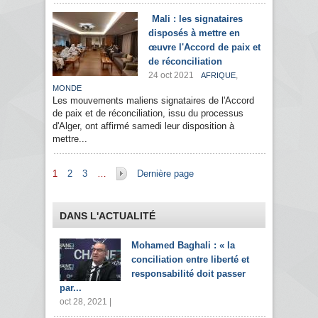
Mali : les signataires
disposés à mettre en
œuvre l'Accord de paix et
de réconciliation
24 oct 2021
,
AFRIQUE
MONDE
Les mouvements maliens signataires de l'Accord
de paix et de réconciliation, issu du processus
d'Alger, ont affirmé samedi leur disposition à
mettre...
Pages
1
2
3
…
Dernière page
DANS L'ACTUALITÉ
Mohamed Baghali : « la
conciliation entre liberté et
responsabilité doit passer
par...
oct 28, 2021 |