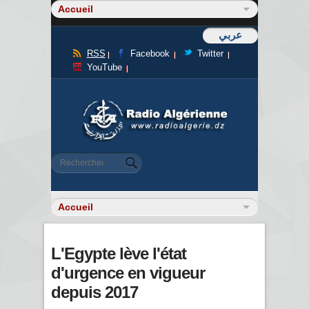
عربي
RSS
Facebook
Twitter
YouTube
Formulaire de recherche
Rechercher
L'Egypte lève l'état
d'urgence en vigueur
depuis 2017