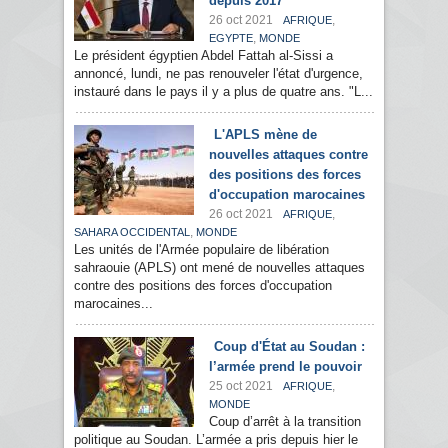
depuis 2017
26 oct 2021
,
AFRIQUE
,
EGYPTE
MONDE
Le président égyptien Abdel Fattah al-Sissi a
annoncé, lundi, ne pas renouveler l'état d'urgence,
instauré dans le pays il y a plus de quatre ans. "L...
L'APLS mène de
nouvelles attaques contre
des positions des forces
d'occupation marocaines
26 oct 2021
,
AFRIQUE
,
SAHARA OCCIDENTAL
MONDE
Les unités de l'Armée populaire de libération
sahraouie (APLS) ont mené de nouvelles attaques
contre des positions des forces d'occupation
marocaines...
Coup d'État au Soudan :
l’armée prend le pouvoir
25 oct 2021
,
AFRIQUE
MONDE
Coup d’arrêt à la transition
politique au Soudan. L’armée a pris depuis hier le