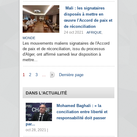
Mali : les signataires
disposés à mettre en
œuvre l'Accord de paix et
de réconciliation
24 oct 2021
,
AFRIQUE
MONDE
Les mouvements maliens signataires de l'Accord
de paix et de réconciliation, issu du processus
d'Alger, ont affirmé samedi leur disposition à
mettre...
Pages
1
2
3
…
Dernière page
DANS L'ACTUALITÉ
Mohamed Baghali : « la
conciliation entre liberté et
responsabilité doit passer
par...
oct 28, 2021 |