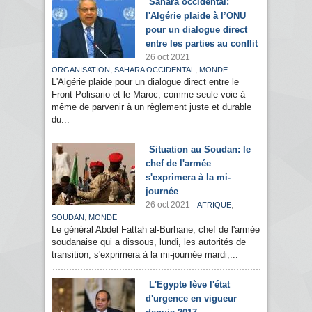
Sahara occidental:
l'Algérie plaide à l’ONU
pour un dialogue direct
entre les parties au conflit
26 oct 2021
,
,
ORGANISATION
SAHARA OCCIDENTAL
MONDE
L'Algérie plaide pour un dialogue direct entre le
Front Polisario et le Maroc, comme seule voie à
même de parvenir à un règlement juste et durable
du...
Situation au Soudan: le
chef de l'armée
s'exprimera à la mi-
journée
26 oct 2021
,
AFRIQUE
,
SOUDAN
MONDE
Le général Abdel Fattah al-Burhane, chef de l'armée
soudanaise qui a dissous, lundi, les autorités de
transition, s'exprimera à la mi-journée mardi,...
L'Egypte lève l'état
d'urgence en vigueur