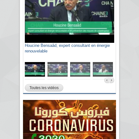
Houcine Bensaâd, expert consultant en énergie
Sami Agli, président de la Confédération
renouvelable
algérienne du patronat citoyen CAPC
Toutes les vidéos