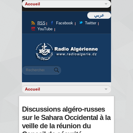
عربي
RSS
Facebook
Twitter
YouTube
Formulaire de recherche
Rechercher
Discussions algéro-russes
sur le Sahara Occidental à la
veille de la réunion du