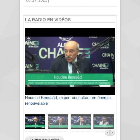
oct 27, 2021 |
LA RADIO EN VIDÉOS
Houcine Bensaâd, expert consultant en énergie
Sami Agli, président de la Confédération
renouvelable
algérienne du patronat citoyen CAPC