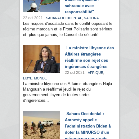
sahraouie avec
responsabilité"
22 oct 2021
,
SAHARA OCCIDENTAL
NATIONAL
Les risques d'escalade dans le conflit opposant le
régime marocain et le Front Polisario sont sérieux
et, plus que jamais, le Conseil de sécurité...
La ministre libyenne des
Affaires étrangères
réaffirme son rejet des
ingérences étrangères
22 oct 2021
,
AFRIQUE
,
LIBYE
MONDE
La ministre libyenne des Affaires étrangères Najla
Mangoush a réaffirmé jeudi le rejet du
gouvernement libyen de toutes sortes
d'ingérences...
Sahara Occidental :
Amnesty appelle
l'administration Biden à
doter la MINURSO d'un
mécanisme des droits