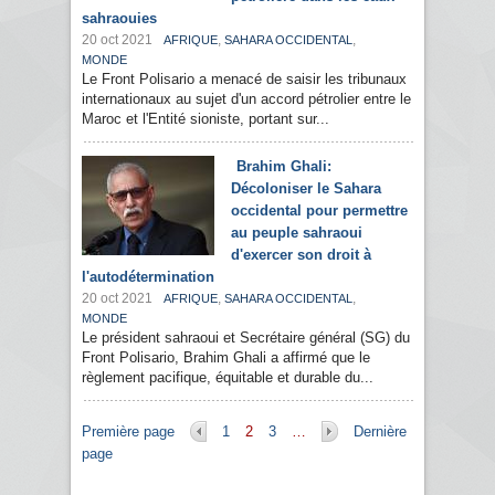
sahraouies
20 oct 2021
,
,
AFRIQUE
SAHARA OCCIDENTAL
MONDE
Le Front Polisario a menacé de saisir les tribunaux
internationaux au sujet d'un accord pétrolier entre le
Maroc et l'Entité sioniste, portant sur...
Brahim Ghali:
Décoloniser le Sahara
occidental pour permettre
au peuple sahraoui
d'exercer son droit à
l'autodétermination
20 oct 2021
,
,
AFRIQUE
SAHARA OCCIDENTAL
MONDE
Le président sahraoui et Secrétaire général (SG) du
Front Polisario, Brahim Ghali a affirmé que le
règlement pacifique, équitable et durable du...
Pages
Première page
1
2
3
…
Dernière
page