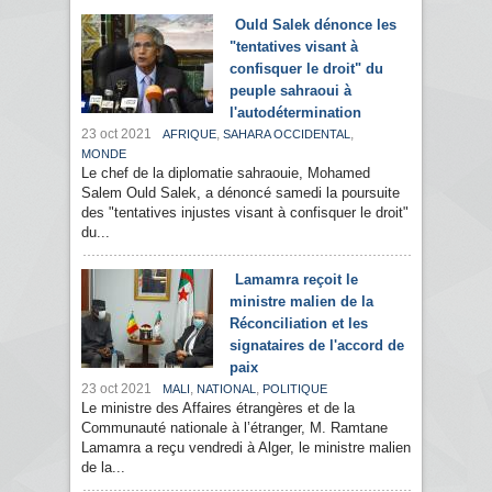
Ould Salek dénonce les
"tentatives visant à
confisquer le droit" du
peuple sahraoui à
l'autodétermination
23 oct 2021
,
,
AFRIQUE
SAHARA OCCIDENTAL
MONDE
Le chef de la diplomatie sahraouie, Mohamed
Salem Ould Salek, a dénoncé samedi la poursuite
des "tentatives injustes visant à confisquer le droit"
du...
Lamamra reçoit le
ministre malien de la
Réconciliation et les
signataires de l'accord de
paix
23 oct 2021
,
,
MALI
NATIONAL
POLITIQUE
Le ministre des Affaires étrangères et de la
Communauté nationale à l’étranger, M. Ramtane
Lamamra a reçu vendredi à Alger, le ministre malien
de la...