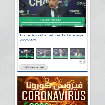
Houcine Bensaâd, expert consultant en énergie
Sami Agli, président de la Confédération
renouvelable
algérienne du patronat citoyen CAPC
Toutes les vidéos