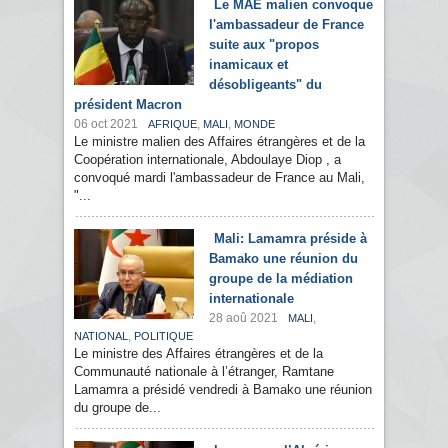
Le MAE malien convoque
l'ambassadeur de France
suite aux "propos
inamicaux et
désobligeants" du
président Macron
06 oct 2021
,
,
AFRIQUE
MALI
MONDE
Le ministre malien des Affaires étrangères et de la
Coopération internationale, Abdoulaye Diop , a
convoqué mardi l'ambassadeur de France au Mali,
"...
Mali: Lamamra préside à
Bamako une réunion du
groupe de la médiation
internationale
28 aoû 2021
,
MALI
,
NATIONAL
POLITIQUE
Le ministre des Affaires étrangères et de la
Communauté nationale à l’étranger, Ramtane
Lamamra a présidé vendredi à Bamako une réunion
du groupe de...