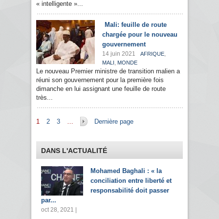
« intelligente »...
Mali: feuille de route
chargée pour le nouveau
gouvernement
14 juin 2021
,
AFRIQUE
,
MALI
MONDE
Le nouveau Premier ministre de transition malien a
réuni son gouvernement pour la première fois
dimanche en lui assignant une feuille de route
très...
Pages
1
2
3
…
Dernière page
DANS L'ACTUALITÉ
Mohamed Baghali : « la
conciliation entre liberté et
responsabilité doit passer
par...
oct 28, 2021 |