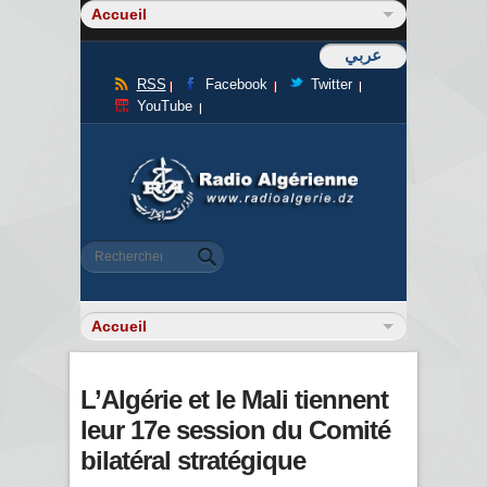
عربي
RSS
Facebook
Twitter
YouTube
Formulaire de recherche
Rechercher
L’Algérie et le Mali tiennent
leur 17e session du Comité
bilatéral stratégique