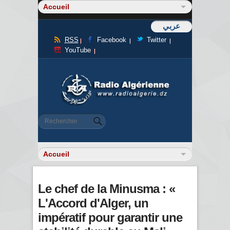
عربي
RSS
Facebook
Twitter
YouTube
Formulaire de recherche
Rechercher
Le chef de la Minusma : «
L'Accord d'Alger, un
impératif pour garantir une