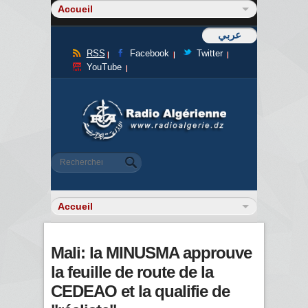
عربي
RSS
Facebook
Twitter
YouTube
Formulaire de recherche
Rechercher
Mali: la MINUSMA approuve
la feuille de route de la
CEDEAO et la qualifie de